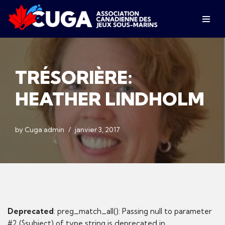
Skip
to
content
TRÉSORIÈRE:
HEATHER LINDHOLM
by
Cuga admin
janvier 3, 2017
Deprecated
: preg_match_all(): Passing null to parameter
#2 ($subject) of type string is deprecated in